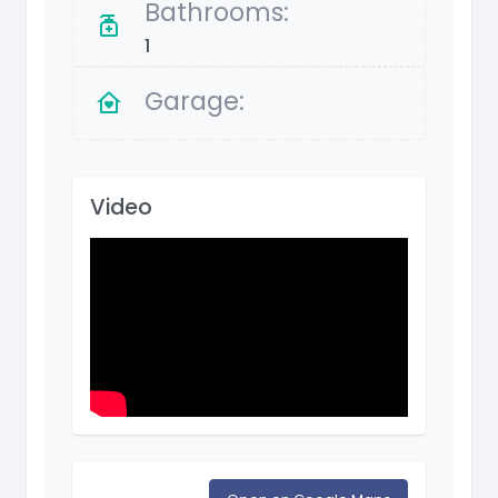
Bathrooms:
1
Garage:
Video