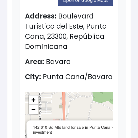
Open on Google Maps
Address:
Boulevard
Turístico del Este, Punta
Cana, 23300, República
Dominicana
Area:
Bavaro
City:
Punta Cana/Bavaro
+
−
×
142,610 Sq Mts land for sale in Punta Cana ideal for
investment